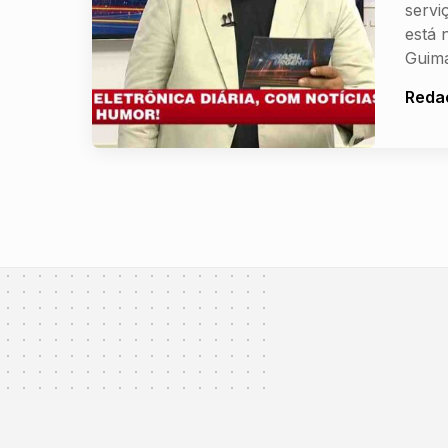
servi
está 
Guim
Reda