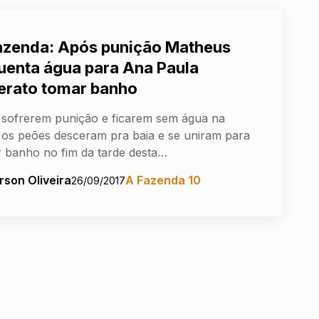
azenda: Após punição Matheus
uenta água para Ana Paula
erato tomar banho
sofrerem punição e ficarem sem água na
 os peões desceram pra baia e se uniram para
 banho no fim da tarde desta…
rson Oliveira
A Fazenda 10
26/09/2017