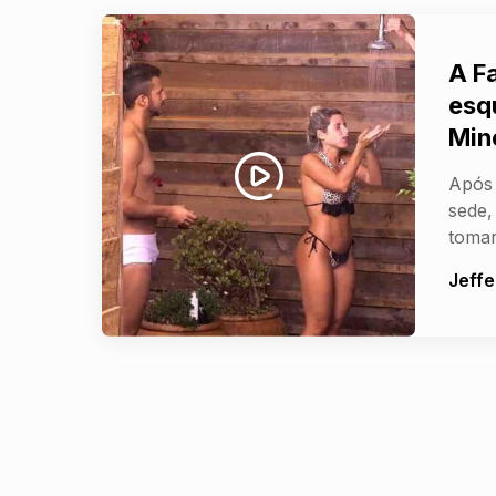
A F
esq
Min
Após 
sede,
tomar
Jeffe