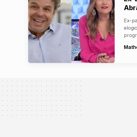
Abr
Ex-pa
elogi
prog
Math