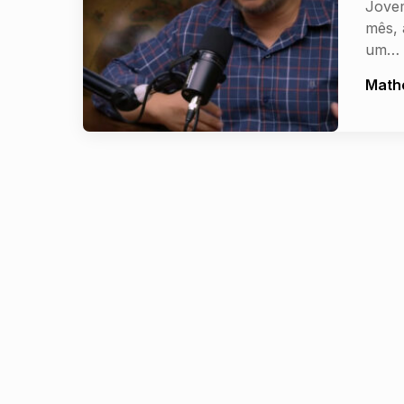
Jove
mês, 
um…
Math