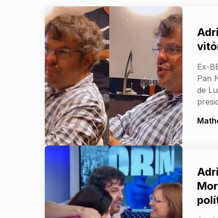
Adri
vitó
Ex-BB
Pan N
de Lu
presi
Math
Adr
Mor
polí