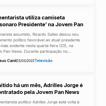
entarista utiliza camiseta
lsonaro Presidente’ na Jovem Pan
narista assumido, Ricardo Salles deixou seu
mento político favorável ao atual presidente
 mais evidente nesta quarta-feira (23), na
m Pan News. Durante participação no…
eus Canil
Televisão
23/03/2022
itido há um mês, Adrilles Jorge é
ontratado pela Jovem Pan News
entarista político Adrilles Jorge está volta à