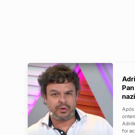
Adr
Pan
naz
Após 
ontem
Adril
foi a