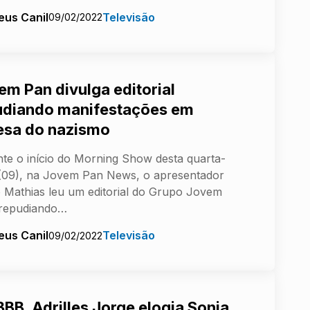
eus Canil
Televisão
09/02/2022
em Pan divulga editorial
udiando manifestações em
esa do nazismo
te o início do Morning Show desta quarta-
 (09), na Jovem Pan News, o apresentador
 Mathias leu um editorial do Grupo Jovem
 repudiando…
eus Canil
Televisão
09/02/2022
BBB, Adrilles Jorge elogia Sonia