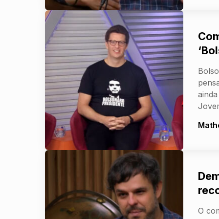
Com
‘Bo
Bolso
pensa
ainda
Jove
Math
Dem
rec
O com