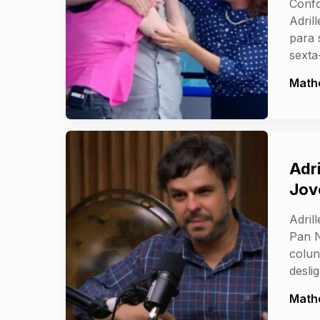
Confo
Adril
para 
sexta
Math
Adr
Jov
Adril
Pan 
colun
desli
Math