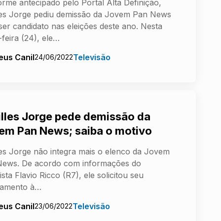
rme antecipado pelo Portal Alta Definição,
les Jorge pediu demissão da Jovem Pan News
ser candidato nas eleições deste ano. Nesta
-feira (24), ele…
eus Canil
Televisão
24/06/2022
illes Jorge pede demissão da
em Pan News; saiba o motivo
les Jorge não integra mais o elenco da Jovem
News. De acordo com informações do
ista Flavio Ricco (R7), ele solicitou seu
gamento à…
eus Canil
Televisão
23/06/2022