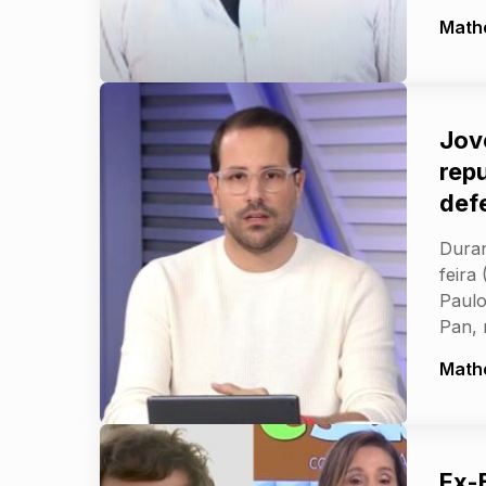
Math
Jov
rep
def
Duran
feira
Paulo
Pan,
Math
Ex-