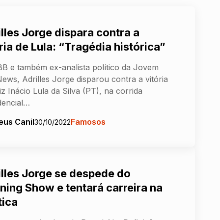
lles Jorge dispara contra a
ria de Lula: “Tragédia histórica”
B e também ex-analista político da Jovem
ews, Adrilles Jorge disparou contra a vitória
iz Inácio Lula da Silva (PT), na corrida
dencial…
eus Canil
Famosos
30/10/2022
illes Jorge se despede do
ning Show e tentará carreira na
tica