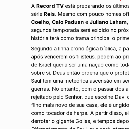
A
Record TV
está preparando os últimos
série
Reis
. Mesmo com pouco nomes ofic
Coelho
,
Caio Paduan
e
Juliano Laham
segunda temporada será exibido no próximo
história terá como trama principal o prim
Segundo a linha cronológica bíblica, a part
após vencerem os filisteus, pedem ao pro
de Israel queria ser uma nação como to
sobre si. Deus então ordena que o profet
Saul tem uma meteórica ascensão em seu
guerras. No entanto, com o passar dos 
rejeitado pelo Senhor, que escolhe Davi
filho mais novo de sua casa, ele é ungi
como tocador de harpa. A partir disso, e
derrotar o gigante Golias, e tempos depo