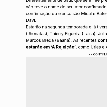
Diferentemente de Saul, que será interpr
não teve o nome do seu ator confirmado
confirmação do elenco são Mical e Bate-
Davi.
Estarão na segunda temporada e já tive
(Jhonatas), Thierry Figueira (Laish), Ju
Marcos Breda (Baaná). As recentes
con
estarão em ‘A Rejeição’
, como Urias e
- - CONTINU