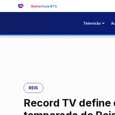
Bahia
Guia BTS
Televisão
A
REIS
Record TV define 