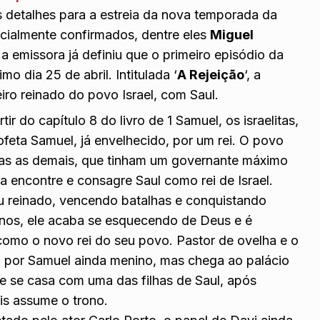
 detalhes para a estreia da nova temporada da
ialmente confirmados, dentre eles
Miguel
, a emissora já definiu que o primeiro episódio da
 dia 25 de abril. Intitulada ‘
A Rejeição
‘, a
eiro reinado do povo Israel, com Saul.
ir do capítulo 8 do livro de 1 Samuel, os israelitas,
feta Samuel, já envelhecido, por um rei. O povo
das as demais, que tinham um governante máximo
a encontre e consagre Saul como rei de Israel.
 reinado, vencendo batalhas e conquistando
anos, ele acaba se esquecendo de Deus e é
 como o novo rei do seu povo. Pastor de ovelha e o
do por Samuel ainda menino, mas chega ao palácio
le se casa com uma das filhas de Saul, após
is assume o trono.