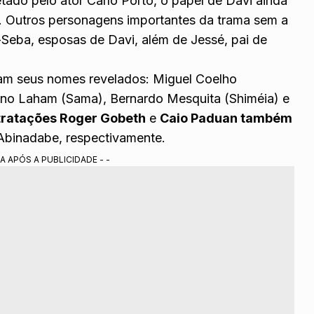
etado pelo ator Carlo Porto, o papel de Davi ainda
. Outros personagens importantes da trama sem a
Seba, esposas de Davi, além de Jessé, pai de
ram seus nomes revelados: Miguel Coelho
liano Laham (Sama), Bernardo Mesquita (Shiméia) e
tratações Roger Gobeth
e
Caio Paduan também
 Abinadabe, respectivamente.
A APÓS A PUBLICIDADE - -