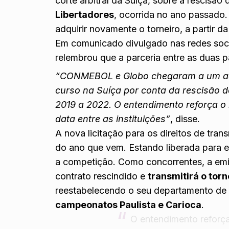
corte arbitral da Suíça, sobre a rescisão
Libertadores
, ocorrida no ano passado. 
adquirir novamente o torneiro, a partir 
Em comunicado divulgado nas redes soci
relembrou que a parceria entre as duas p
“CONMEBOL e Globo chegaram a um aco
curso na Suíça por conta da rescisão d
2019 a 2022. O entendimento reforça o
data entre as instituições”
, disse.
A nova licitação para os direitos de tran
do ano que vem. Estando liberada para en
a competição. Como concorrentes, a emi
contrato rescindido e
transmitirá o tor
reestabelecendo o seu departamento de e
campeonatos Paulista e Carioca
.
O entendimento reforça