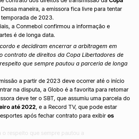
 de contrato dos direitos de transmissão da
Copa
Dessa maneira, a emissora fica livre para tentar
da temporada de 2023.
ais, a Conmebol confirmou a informação e
artes é de longa data.
rdo e decidiram encerrar a arbitragem em
o contrato de direitos da Copa Libertadores de
 respeito que sempre pautou a parceria de longa
smissão a partir de 2023 deve ocorrer até o início
trar na disputa, a Globo é a favorita para retomar
ssora deve ter o SBT, que assumiu uma parcela do
neiro até 2022
, e a Record TV, que pode estar
sportes após fechar contrato para exibir
os
 o respeito que sempre pautou a