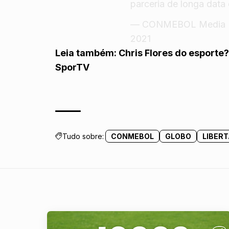
parceria de longa data e
— CONMEBOL Media 
2021
Leia também:
Chris Flores do esporte
SporTV
Tudo sobre:
CONMEBOL
GLOBO
LIBER