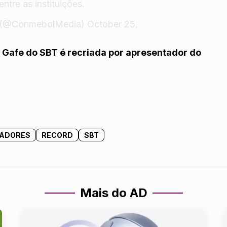
ntre as instituições.
(@ConmebolMedia)
October 25,
? Gafe do SBT é recriada por apresentador do
TADORES
RECORD
SBT
Mais do AD