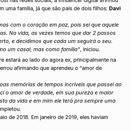
t nas redes sociais, a influencer digital afirmou
m uma família, já que são pais de dois filhos:
Davi
mas com o coração em paz, pois sei que aquele
sas. Na vida, as vezes temos que dar 2 passos
erto, e decidimos que cada um seguirá o seu.
mo um casal, mas como família”
, iniciou.
e estará ao lado do agora ex, principalmente na
ncerrou afirmando que aprendeu o “amor de
 boas memórias de tempos incríveis que passei ao
eci o amor de verdade, em sua pureza e maior
esto da vida e em mim ele terá pra sempre uma
ompletou.
aio de 2018. Em janeiro de 2019, eles haviam