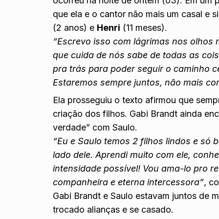
ocorreu na noite de ontem (03). Em um pos
que ela e o cantor não mais um casal e si
(2 anos) e
Henri
(11 meses).
“Escrevo isso com lágrimas nos olhos 
que cuida de nós sabe de todas as coi
pra trás para poder seguir o caminho c
Estaremos sempre juntos, não mais co
Ela prosseguiu o texto afirmou que sempr
criação dos filhos. Gabi Brandt ainda e
verdade” com Saulo.
“Eu e Saulo temos 2 filhos lindos e só
lado dele. Aprendi muito com ele, conh
intensidade possível! Vou ama-lo pro r
companheira e eterna intercessora”
, c
Gabi Brandt e Saulo estavam juntos de m
trocado alianças e se casado.