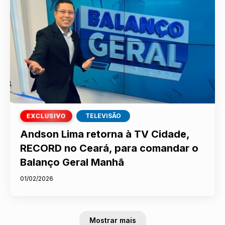
TELEVISÃO
E
X
C
L
U
S
I
V
O
DESTAQUE:
Andson Lima retorna à TV Cidade,
RECORD no Ceará, para comandar o
Balanço Geral Manhã
01/02/2026
Mostrar mais