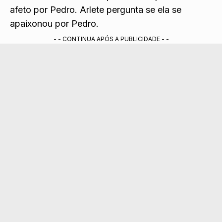
vez o namoro terminou de vez. Arlete pergunta
de Pedro. Michele sem perceber expressa seu
afeto por Pedro. Arlete pergunta se ela se
apaixonou por Pedro.
- - CONTINUA APÓS A PUBLICIDADE - -