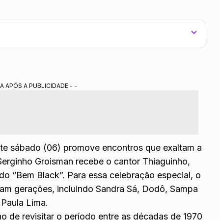
a negra brasileira com clássicos dos anos 1970 a 1990.
menageia Sandra Sá como sua grande referência musical.
A APÓS A PUBLICIDADE - -
escolhida como tema oficial da Copa do Mundo 2026.
 Portal Alta Definição.
ste sábado (06) promove encontros que exaltam a
Serginho Groisman
recebe o cantor Thiaguinho,
ado “Bem Black”. Para essa celebração especial, o
am gerações, incluindo
Sandra Sá
,
Dodô
, Sampa
e
Paula Lima
.
ho de revisitar o período entre as décadas de 1970