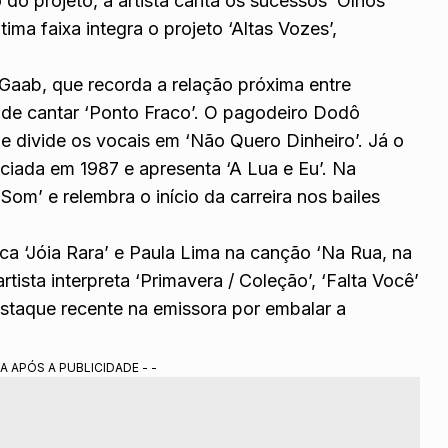
 do projeto, a artista canta os sucessos ‘Olhos
tima faixa integra o projeto ‘Altas Vozes’,
aab, que recorda a relação próxima entre
s de cantar ‘Ponto Fraco’. O pagodeiro Dodô
e divide os vocais em ‘Não Quero Dinheiro’. Já o
niciada em 1987 e apresenta ‘A Lua e Eu’. Na
Som’ e relembra o início da carreira nos bailes
ca ‘Jóia Rara’ e Paula Lima na canção ‘Na Rua, na
tista interpreta ‘Primavera / Coleção’, ‘Falta Você’
estaque recente na emissora por embalar a
A APÓS A PUBLICIDADE - -