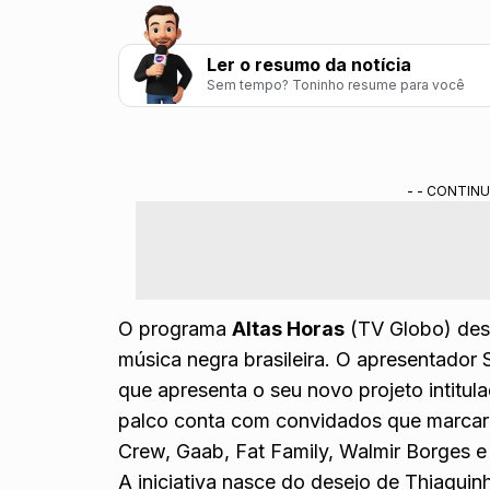
Ler o resumo da notícia
Sem tempo? Toninho resume para você
O programa promove uma celebração da músic
Thiaguinho apresenta seu novo projeto e ho
- - CONTINU
A atração musical também destaca a canção 
Resumo gerado por ferramenta de IA do Gemini treinada pela redação do
O programa
Altas Horas
(
TV Globo
) de
música negra brasileira. O apresentador
que apresenta o seu novo projeto intitul
palco conta com convidados que marcar
Crew,
Gaab
,
Fat Family
, Walmir Borges 
A iniciativa nasce do desejo de Thiaguin