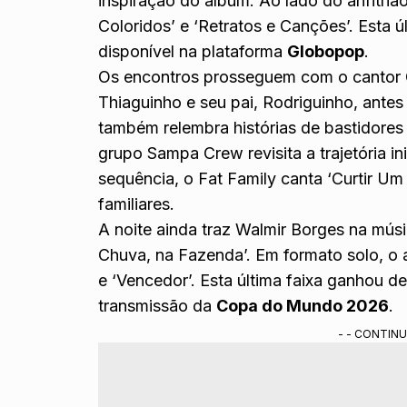
inspiração do álbum. Ao lado do anfitrião
Coloridos’ e ‘Retratos e Canções’. Esta úl
disponível na plataforma
Globopop
.
Os encontros prosseguem com o cantor G
Thiaguinho e seu pai, Rodriguinho, ante
também relembra histórias de bastidores 
grupo Sampa Crew revisita a trajetória i
sequência, o Fat Family canta ‘Curtir Um 
familiares.
A noite ainda traz Walmir Borges na músi
Chuva, na Fazenda’. Em formato solo, o ar
e ‘Vencedor’. Esta última faixa ganhou d
transmissão da
Copa do Mundo 2026
.
- - CONTINU